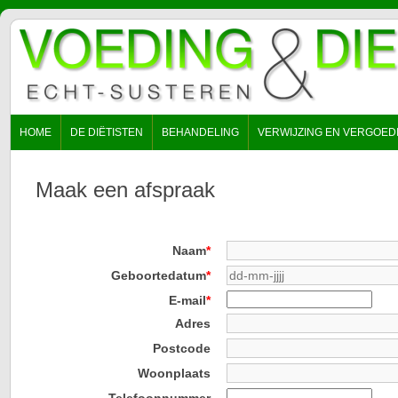
NAVIGATIE
HOME
DE DIËTISTEN
BEHANDELING
VERWIJZING EN VERGOED
OVERSLAAN
Maak een afspraak
Verplicht
Naam
*
veld
Verplicht
Geboortedatum
*
veld
Verplicht
E-mail
*
veld
Adres
Postcode
Woonplaats