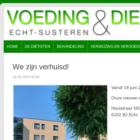
NAVIGATIE
HOME
DE DIËTISTEN
BEHANDELING
VERWIJZING EN VERGOED
OVERSLAAN
We zijn verhuisd!
19-06-2023 00:00
Vanaf 19 juni 
Onze nieuwe a
Houtstraat 34
6102 BJ Echt